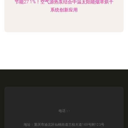
节能27.1%！空气源热泵结合中温太阳能烟草烘干
系统创新应用
电话：-
地址：重庆市渝北区仙桃街道兰桂大道169号附123号