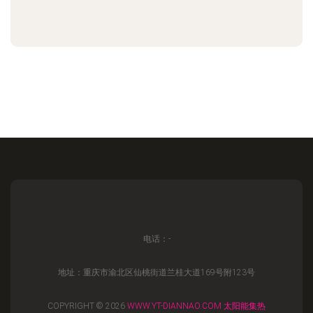
电话：-
地址：重庆市渝北区仙桃街道兰桂大道169号附123号
COPYRIGHT © 2026
WWW.YT-DIANNAO.COM
太阳能集热