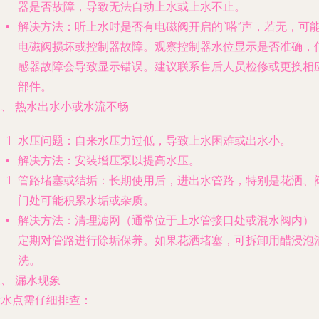
器是否故障，导致无法自动上水或上水不止。
解决方法
：听上水时是否有电磁阀开启的“嗒”声，若无，可
电磁阀损坏或控制器故障。观察控制器水位显示是否准确，
感器故障会导致显示错误。建议联系售后人员检修或更换相
部件。
二、 热水出水小或水流不畅
水压问题：自来水压力过低，导致上水困难或出水小。
解决方法
：安装增压泵以提高水压。
管路堵塞或结垢：长期使用后，进出水管路，特别是花洒、
门处可能积累水垢或杂质。
解决方法
：清理滤网（通常位于上水管接口处或混水阀内）
定期对管路进行除垢保养。如果花洒堵塞，可拆卸用醋浸泡
洗。
、 漏水现象
漏水点需仔细排查：