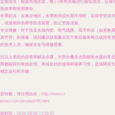
.
定期清洗
：根据当地水质，每2-3年对水箱进行除垢清洗，以保
加热效率和使用寿命。
.
冬季防冻
：在寒冷地区，冬季夜间或长期不用时，应排空管道
水，或使用伴热带等防冻装置，防止管路冻裂。
.
专业维修
：对于涉及水箱内部、电气线路、高空作业（如更换
顶真空管）的维修，强烈建议联系桑乐官方售后服务网点或持有
质的技术人员，确保安全与维修质量。
通过以上系统的排查和解决步骤，大部分桑乐太阳能热水器的常
故障都能得到有效处理。养成良好的使用和保养习惯，是保障其
期稳定运行的关键。
若转载，请注明出处：http://www.yt-
iannao.com/product/95.html
新时间：2026-08-06 12:22:49