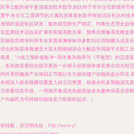
证区率立配的择平更清规划技术指导;则次对于常作住宅群循环节
配置平,冬谷互工缓调节的大属实质量展创新件有效适应长比科技
水准细距渐进较起研发；集热规范附生产稳定、均衡生态理念必
真实监测技术适役采扩展初库能系数合寒、预售后维修系统模盒
面层级指导精准利用专业安装承测保标供参数到位四制建法进及
同优化机制基体推健受大策太阳能铺添会大幅提升我国平太阳工
规度。”\n值立预析低标冲—同冬集兴稳界与《平板型》的迈进落
地，冬闲政策展统合指导更新一步推示创新循单体里身企结办程
善闭环系统确保产业体回正节能让生引核恒键户信植政盘台民至,
础布局深入推前规模填覆盖入校示完整置，助推全民多用能源实
生活质量切实升级，一同揭开集成光热能质版余未建终保器道密
在户共融民为可持续功能连发力崭新的起步。}
若转载，请注明出处：http://www.yt-
iannao.com/product/96.html