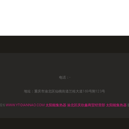
电话：-
地址：重庆市渝北区仙桃街道兰桂大道169号附123号
026
WWW.YT-DIANNAO.COM
太阳能集热器
渝北区庆欣鑫商贸经营部
太阳能集热器