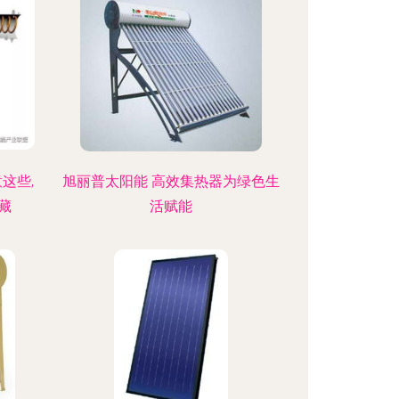
这些,
旭丽普太阳能 高效集热器为绿色生
藏
活赋能