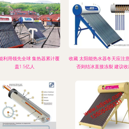
能利用领先全球 集热器累计覆
收藏 太阳能热水器冬天应注意
盖1.5亿人
否则结冰直接冻裂 建议收