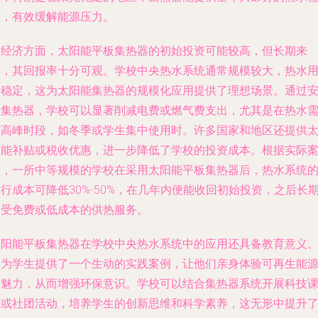
求，有效缓解能源压力。
在经济方面，太阳能平板集热器的初始投资可能较高，但长期来
看，其回报率十分可观。学校中央热水系统通常规模较大，热水
量稳定，这为太阳能集热器的规模化应用提供了理想场景。通过
装集热器，学校可以显著削减电费或燃气费支出，尤其是在热水
求高峰时段，如冬季或学生集中使用时。许多国家和地区还提供
阳能补贴或税收优惠，进一步降低了学校的投资成本。根据实际
例，一所中等规模的学校在采用太阳能平板集热器后，热水系统
行成本可降低30%-50%，在几年内便能收回初始投资，之后长
享受免费或低成本的供热服务。
太阳能平板集热器在学校中央热水系统中的应用还具备教育意义
它为学生提供了一个生动的实践案例，让他们亲身体验可再生能
的魅力，从而增强环保意识。学校可以结合集热器系统开展科技
程或社团活动，培养学生的创新思维和科学素养，这无形中提升