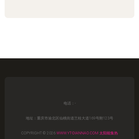
电话：-
地址：重庆市渝北区仙桃街道兰桂大道169号附123号
COPYRIGHT © 2026
WWW.YT-DIANNAO.COM
太阳能集热